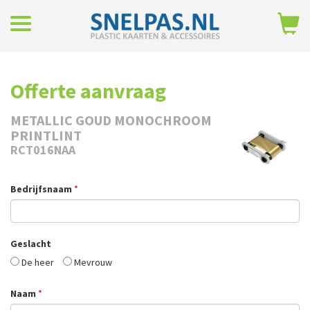
Offerte aanvraag
METALLIC GOUD MONOCHROOM
PRINTLINT
RCT016NAA
Bedrijfsnaam
*
Geslacht
De heer
Mevrouw
Naam
*