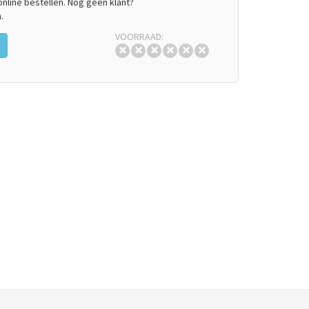
line bestellen. Nog geen klant?
.
VOORRAAD: