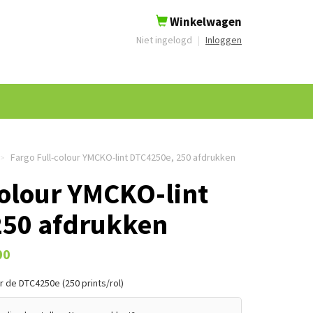
Winkelwagen
Niet ingelogd
|
Inloggen
Fargo Full-colour YMCKO-lint DTC4250e, 250 afdrukken
>
colour YMCKO-lint
250 afdrukken
00
r de DTC4250e (250 prints/rol)