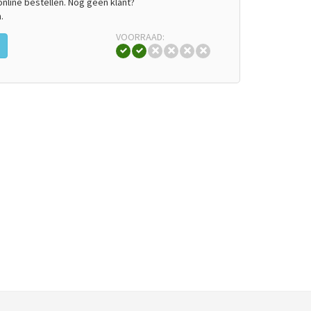
line bestellen. Nog geen klant?
.
VOORRAAD: