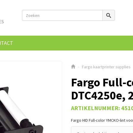
NTACT
Fargo kaartprinter supplies
>
Fargo Full-
DTC4250e, 
ARTIKELNUMMER: 451
Fargo HID Full-color YMCKO-lint voo